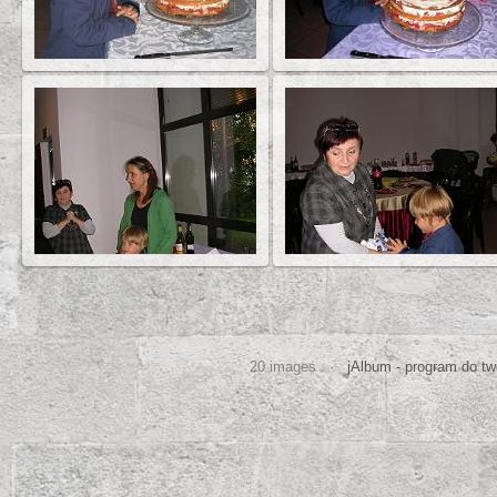
20 images ·
jAlbum - program do two